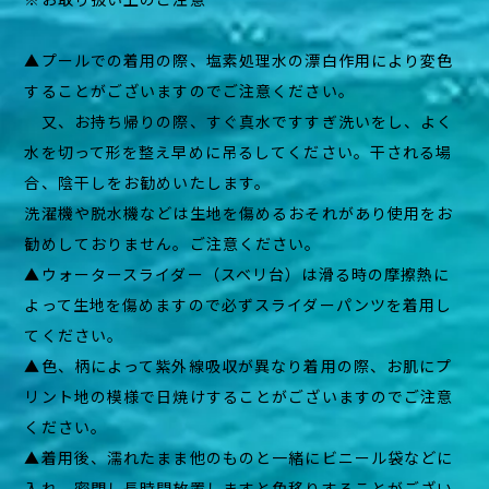
▲プールでの着用の際、塩素処理水の漂白作用により変色
することがございますのでご注意ください。
又、お持ち帰りの際、すぐ真水ですすぎ洗いをし、よく
水を切って形を整え早めに吊るしてください。干される場
合、陰干しをお勧めいたします。
洗濯機や脱水機などは生地を傷めるおそれがあり使用をお
勧めしておりません。ご注意ください。
▲ウォータースライダー（スベリ台）は滑る時の摩擦熱に
よって生地を傷めますので必ずスライダーパンツを着用し
てください。
▲色、柄によって紫外線吸収が異なり着用の際、お肌にプ
リント地の模様で日焼けすることがございますのでご注意
ください。
▲着用後、濡れたまま他のものと一緒にビニール袋などに
入れ、密閉し長時間放置しますと色移りすることがござい