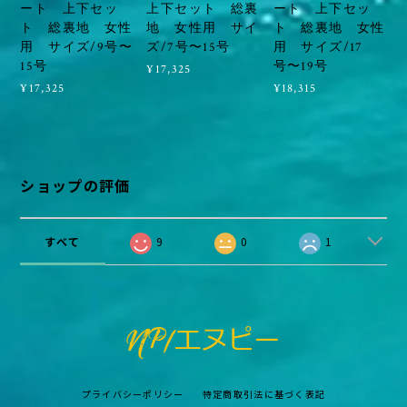
ート 上下セッ
上下セット 総裏
ート 上下セッ
ト 総裏地 女性
地 女性用 サイ
ト 総裏地 女性
用 サイズ/9号〜
ズ/7号〜15号
用 サイズ/17
15号
号〜19号
¥17,325
¥17,325
¥18,315
ショップの評価
すべて
9
0
1
プライバシーポリシー
特定商取引法に基づく表記