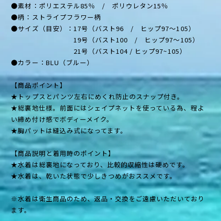
●素材：ポリエステル85％ / ポリウレタン15％
●柄：ストライプフラワー柄
●サイズ（目安）：17号（バスト96 / ヒップ97〜105）
19号（バスト100 / ヒップ97〜105）
21号（バスト104 / ヒップ97~105）
●カラー：BLU（ブルー）
【商品ポイント】
★トップスとパンツ左右にめくれ防止のスナップ付き。
★総裏地仕様。前面にはシェイプネットを使っている為、程よ
い締め付け感でボディーメイク。
★胸パットは縫込み式になってます。
【商品説明と着用時のポイント】
★水着は総裏地になっており、比較的収縮性は硬めです。
★水着は、乾いた状態で少しきつめがおススメです。
※水着は衛生商品のため、返品・交換をご遠慮いただいており
ます。