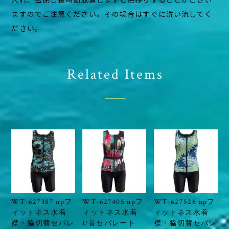
ますのでご注意ください。その場合はすぐに洗い流してく
ださい。
Related Items
WT-627387 npフ
WT-627405 npフ
WT-627526 npフ
ィットネス水着
ィットネス水着
ィットネス水着
襟・脇切替セパレ
U首セパレート
襟・脇切替セパレ